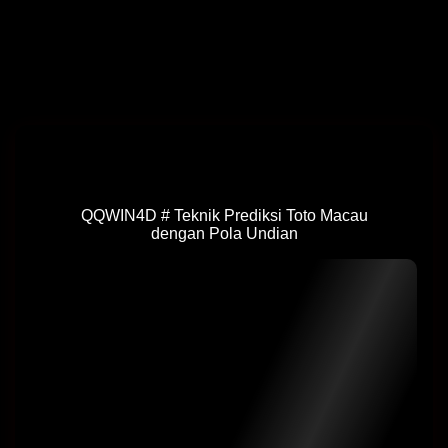
QQWIN4D # Teknik Prediksi Toto Macau
dengan Pola Undian